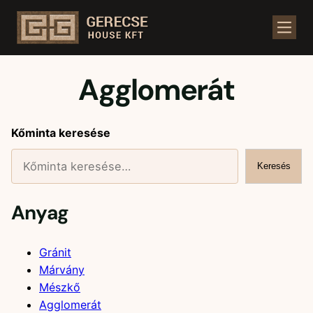
Kezdőlap
/
Üzlet
/
Kőminták
/ Agglomerát
Agglomerát
Kőminta keresése
Keresés
Anyag
Gránit
Márvány
Mészkő
Agglomerát