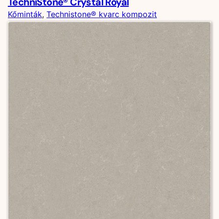
TechniStone® Crystal Royal
Kőminták
, 
Technistone® kvarc kompozit