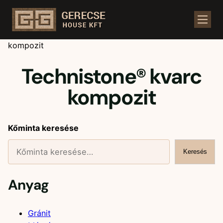
Kezdőlap
/
Üzlet
/
Kőminták
/ Technistone® kvarc
kompozit
Technistone® kvarc
kompozit
Kőminta keresése
Keresés
Anyag
Gránit