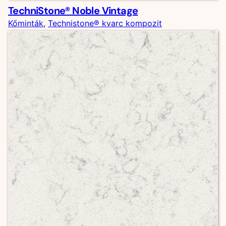
TechniStone® Noble Vintage
Kőminták
, 
Technistone® kvarc kompozit