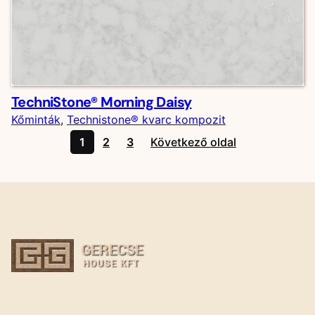
TechniStone® Morning Daisy
Kőminták
, 
Technistone® kvarc kompozit
1
2
3
Következő oldal