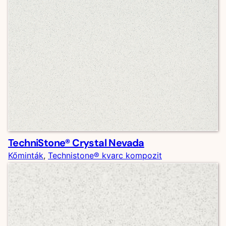
TechniStone® Crystal Nevada
Kőminták
, 
Technistone® kvarc kompozit