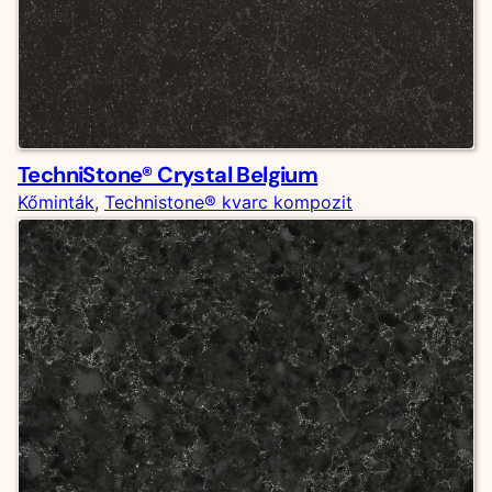
TechniStone® Crystal Belgium
Kőminták
, 
Technistone® kvarc kompozit