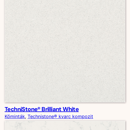
TechniStone® Brilliant White
Kőminták
, 
Technistone® kvarc kompozit