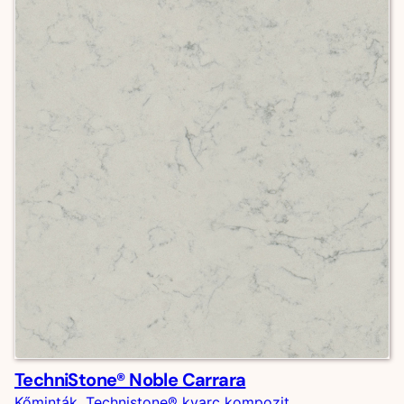
TechniStone® Noble Carrara
Kőminták
, 
Technistone® kvarc kompozit