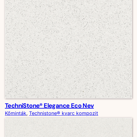
TechniStone® Elegance Eco Nev
Kőminták
, 
Technistone® kvarc kompozit