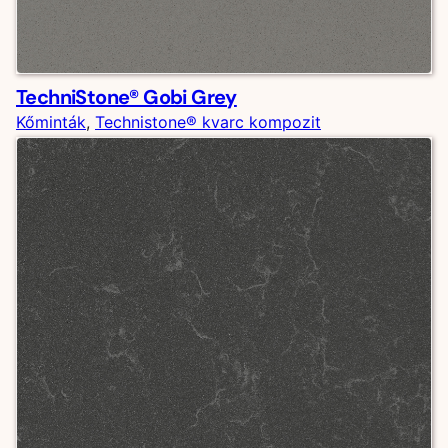
TechniStone® Gobi Grey
Kőminták
, 
Technistone® kvarc kompozit