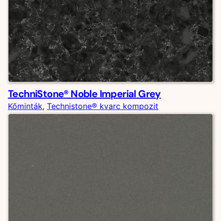
TechniStone® Noble Imperial Grey
Kőminták
, 
Technistone® kvarc kompozit