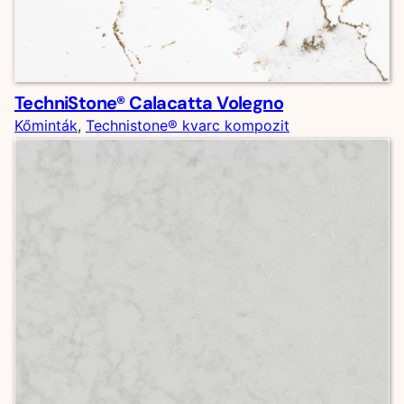
TechniStone® Calacatta Volegno
Kőminták
, 
Technistone® kvarc kompozit