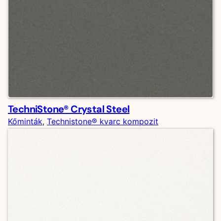
TechniStone® Crystal Steel
Kőminták
, 
Technistone® kvarc kompozit