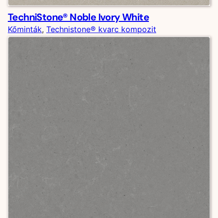
TechniStone® Noble Ivory White
Kőminták
, 
Technistone® kvarc kompozit