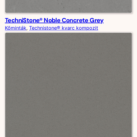
TechniStone® Noble Concrete Grey
Kőminták
, 
Technistone® kvarc kompozit