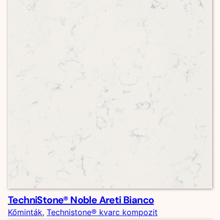
TechniStone® Noble Areti Bianco
Kőminták
, 
Technistone® kvarc kompozit