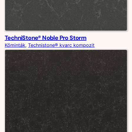
TechniStone® Noble Pro Storm
Kőminták
, 
Technistone® kvarc kompozit