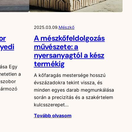
2025.03.09.
Mészkő
or
A mészkőfeldolgozás
gyedi
művészete: a
nyersanyagtól a kész
termékig
tása Egy
hetetlen a
A kőfaragás mestersége hosszú
 szobor
évszázadokra tekint vissza, és
zármozó
minden egyes darab megmunkálása
során a precizitás és a szakértelem
kulcsszerepet…
Tovább olvasom