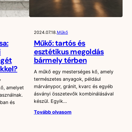
2024.07.18.
Műkő
sa:
Műkő: tartós és
i
esztétikus megoldás
égét
bármely térben
kkel?
A műkő egy mesterséges kő, amely
természetes anyagok, például
y
márványpor, gránit, kvarc és egyéb
kő, amelyet
ásványi összetevők kombinálásával
asználnak.
készül. Egyik…
ában és
Tovább olvasom