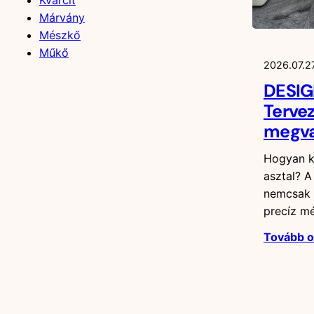
Kvarcit
Márvány
Mészkő
Műkő
2026.07.27
DESIG
Tervez
megva
Hogyan k
asztal? 
nemcsak 
precíz m
Tovább 