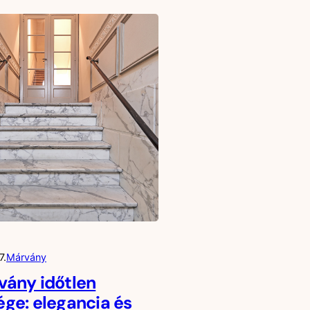
7.
Márvány
vány időtlen
ge: elegancia és