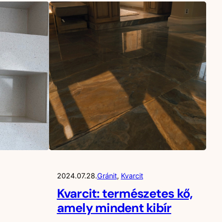
2024.07.28.
Gránit
, 
Kvarcit
Kvarcit: természetes kő,
amely mindent kibír