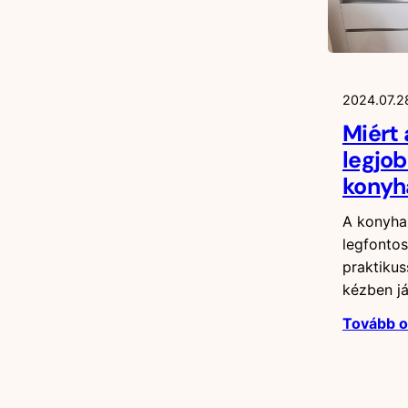
2024.07.2
Miért 
legjob
konyh
A konyha
legfontos
praktikus
kézben j
Tovább 