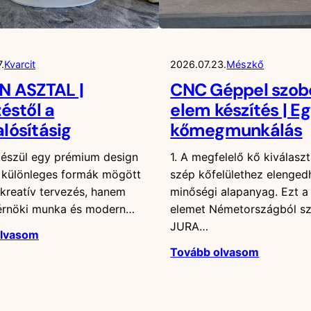
.
Kvarcit
2026.07.23.
Mészkő
N ASZTAL |
CNC Géppel szob
éstől a
elem készítés | E
lósításig
kőmegmunkálás
észül egy prémium design
1. A megfelelő kő kiválasz
A különleges formák mögött
szép kőfelülethez elenged
kreatív tervezés, hanem
minőségi alapanyag. Ezt a
érnöki munka és modern…
elemet Németországból s
JURA…
olvasom
Tovább olvasom