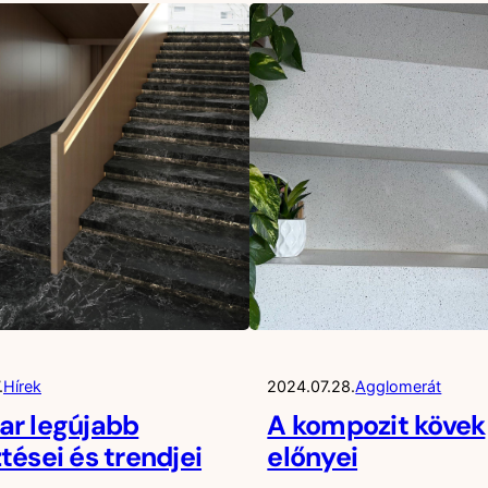
.
Hírek
2024.07.28.
Agglomerát
ar legújabb
A kompozit kövek
ztései és trendjei
előnyei