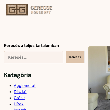
Ugrás
a
tartalomhoz
Keresés a teljes tartalomban
Keresés
Kategória
Agglomerát
Díszkő
Gránit
Hírek