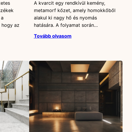
zetes
A kvarcit egy rendkívül kemény,
ezékek
metamorf kőzet, amely homokkőből
 a
alakul ki nagy hő és nyomás
, hogy az
hatására. A folyamat során…
Tovább olvasom