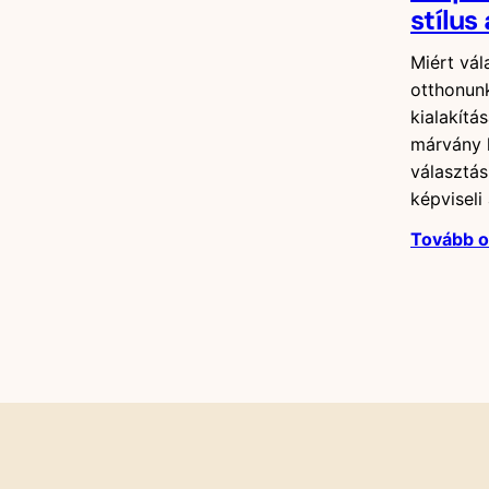
stílus
Miért vá
otthonun
kialakítá
márvány 
választás
képviseli
Tovább 