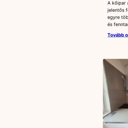
A kőipar 
jelentős 
egyre töb
és fennta
Tovább 