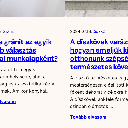
8.
Gránit
2024.07.18.
Díszkő
a gránit az egyik
A díszkövek varáz
b választás
hogyan emeljük k
ai munkalapként?
otthonunk széps
természetes köve
 az otthon egyik
abb helyisége, ahol a
A díszkő természetes vag
ság és az esztétika kéz a
mesterségesen előállított 
árnak. Amikor konyhai…
főként dekoratív célokra h
A díszkövek sokféle form
olvasom
színben elérhetők,…
Tovább olvasom