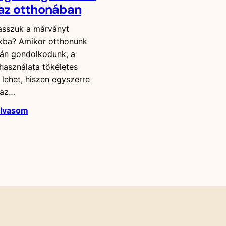
 az otthonában
lasszuk a márványt
kba? Amikor otthonunk
sán gondolkodunk, a
használata tökéletes
 lehet, hiszen egyszerre
 az…
olvasom