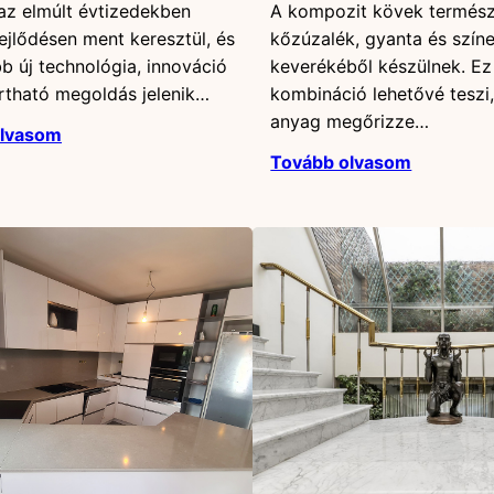
az elmúlt évtizedekben
A kompozit kövek termés
fejlődésen ment keresztül, és
kőzúzalék, gyanta és szín
b új technológia, innováció
keverékéből készülnek. Ez
rtható megoldás jelenik…
kombináció lehetővé teszi
anyag megőrizze…
olvasom
Tovább olvasom