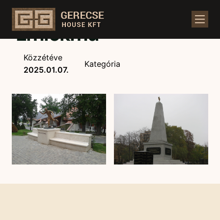
Ugrás
a
Emlékmű
tartalomhoz
Közzétéve
Kategória
2025.01.07.