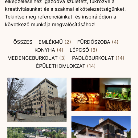
elképzeléseihez igazodva született, tükrözve a
kreativitásunkat és a szakmai elkötelezettségünket.
Tekintse meg referenciáinkat, és inspirálódjon a
következő munkája megvalósításához!
ÖSSZES
EMLÉKMŰ
(2)
FÜRDŐSZOBA
(4)
KONYHA
(4)
LÉPCSŐ
(8)
MEDENCEBURKOLAT
(3)
PADLÓBURKOLAT
(14)
ÉPÜLETHOMLOKZAT
(14)