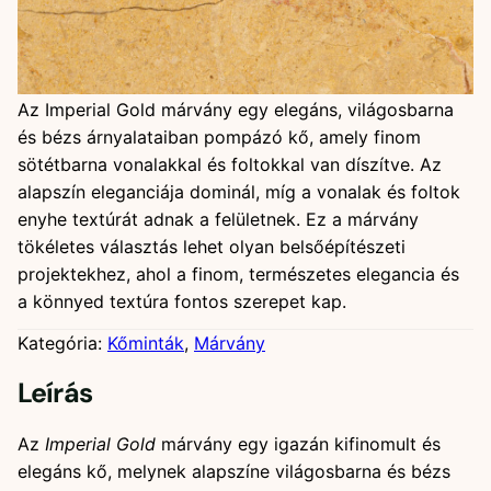
Imperial Gold
Az Imperial Gold márvány egy elegáns, világosbarna
és bézs árnyalataiban pompázó kő, amely finom
sötétbarna vonalakkal és foltokkal van díszítve. Az
alapszín eleganciája dominál, míg a vonalak és foltok
enyhe textúrát adnak a felületnek. Ez a márvány
tökéletes választás lehet olyan belsőépítészeti
projektekhez, ahol a finom, természetes elegancia és
a könnyed textúra fontos szerepet kap.
Kategória:
Kőminták
, 
Márvány
Leírás
Az
Imperial Gold
márvány egy igazán kifinomult és
elegáns kő, melynek alapszíne világosbarna és bézs