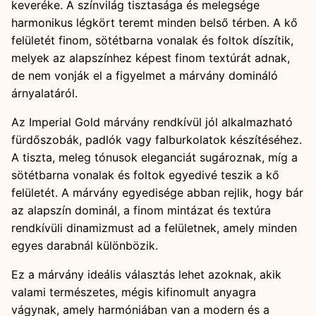
keveréke. A színvilág tisztasága és melegsége
harmonikus légkört teremt minden belső térben. A kő
felületét finom, sötétbarna vonalak és foltok díszítik,
melyek az alapszínhez képest finom textúrát adnak,
de nem vonják el a figyelmet a márvány domináló
árnyalatáról.
Az Imperial Gold márvány rendkívül jól alkalmazható
fürdőszobák, padlók vagy falburkolatok készítéséhez.
A tiszta, meleg tónusok eleganciát sugároznak, míg a
sötétbarna vonalak és foltok egyedivé teszik a kő
felületét. A márvány egyedisége abban rejlik, hogy bár
az alapszín dominál, a finom mintázat és textúra
rendkívüli dinamizmust ad a felületnek, amely minden
egyes darabnál különbözik.
Ez a márvány ideális választás lehet azoknak, akik
valami természetes, mégis kifinomult anyagra
vágynak, amely harmóniában van a modern és a