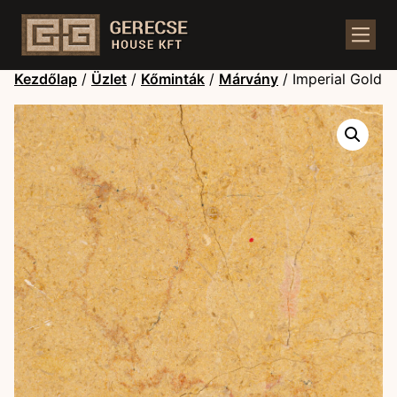
Kezdőlap
/
Üzlet
/
Kőminták
/
Márvány
/ Imperial Gold