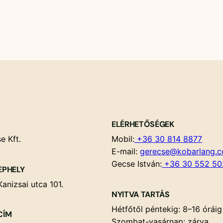
ELÉRHETŐSÉGEK
e Kft.
Mobil:
+36 30 814 8877
E-mail:
gerecse@kobarlang.
Gecse István:
+36 30 552 50
EPHELY
anizsai utca 101.
NYITVA TARTÁS
Hétfőtől péntekig: 8–16 óráig
CÍM
Szombat-vasárnap: zárva