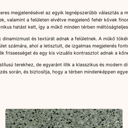
teres megjelenésével az egyik legnépszerűbb választás a m
ek, valamint a felületen elvétve megjelenő fehér kövek fin
ikus hatást kelt, így a műkő minden térben méltóságteljes é
yek dinamizmust és textúrát adnak a felületnek. A műkő tök
lület számára, ahol a letisztult, de izgalmas megjelenés fo
k frissességet és egy kis vizuális kontrasztot adnak a kőn
stílusú terekhez, de egyaránt illik a klasszikus és modern 
vezés során, és biztosítja, hogy a térben mindenképpen egy