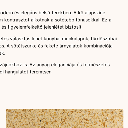
odern és elegáns belső terekben. A kő alapszíne
om kontrasztot alkotnak a sötétebb tónusokkal. Ez a
s figyelemfelkeltő jelenlétet biztosít.
életes választás lehet konyhai munkalapok, fürdőszobai
ntos. A sötétszürke és fekete árnyalatok kombinációja
ek.
dizájnokhoz is. Az anyag eleganciája és természetes
edi hangulatot teremtsen.