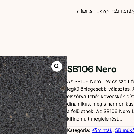
CÍMLAP
SZOLGÁLTATÁ
SB106 Nero
Az SB106 Nero Lev csiszolt f
legkülönlegesebb választás. 
elszórva fehér kövecskék dís
dinamikus, mégis harmonikus 
a felületnek. Az SB106 Nero 
kifinomult megjelenést…
Kategória:
Kőminták
, 
SB műk