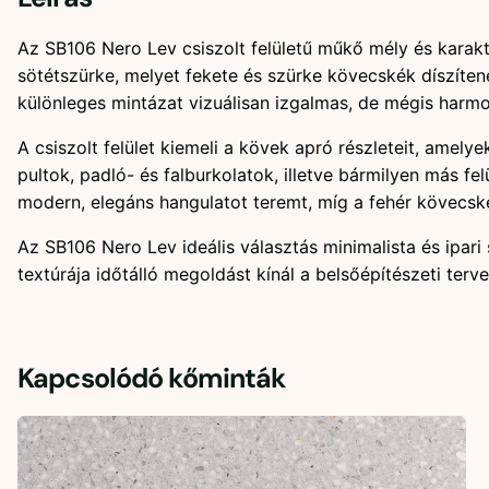
Az SB106 Nero Lev csiszolt felületű műkő mély és karak
sötétszürke, melyet fekete és szürke kövecskék díszíten
különleges mintázat vizuálisan izgalmas, de mégis harmon
A csiszolt felület kiemeli a kövek apró részleteit, amel
pultok, padló- és falburkolatok, illetve bármilyen más fe
modern, elegáns hangulatot teremt, míg a fehér kövecské
Az SB106 Nero Lev ideális választás minimalista és ipari 
textúrája időtálló megoldást kínál a belsőépítészeti ter
Kapcsolódó kőminták