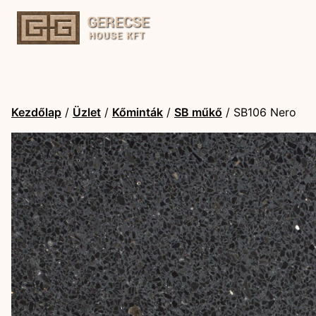
Kezdőlap
/
Üzlet
/
Kőminták
/
SB műkő
/ SB106 Nero