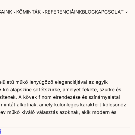
SAINK
KŐMINTÁK
REFERENCIÁINK
BLOG
KAPCSOLAT
elületű műkő lenyűgöző eleganciájával az egyik
A kő alapszíne sötétszürke, amelyet fekete, szürke és
zítenek. A kövek finom elrendezése és színárnyalatai
mintát alkotnak, amely különleges karaktert kölcsönöz
Lev műkő kiváló választás azoknak, akik modern és
ő