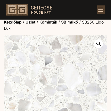
Kezdőlap
/
Üzlet
/
Kőminták
/
SB műkő
/ SB250 Lido
Lux