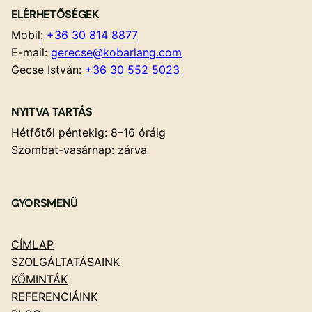
ELÉRHETŐSÉGEK
Mobil:
+36 30 814 8877
E-mail:
gerecse@kobarlang.com
Gecse István:
+36 30 552 5023
NYITVA TARTÁS
Hétfőtől péntekig: 8–16 óráig
Szombat-vasárnap: zárva
GYORSMENÜ
CÍMLAP
SZOLGÁLTATÁSAINK
KŐMINTÁK
REFERENCIÁINK