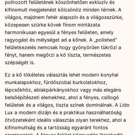
polírozott felületének köszönhetően exkluzív és
kifinomult megjelenést kölcsönöz minden térnek. A
világos, majdnem fehér alapszín és a világosszürke,
közepesen szürke kövek finom mintázata
harmonikusan egyesül a fényes felületen, amely
ragyogást és mélységet ad a kőnek. A „polished”
felületkezelés nemcsak hogy gyönyörűen tükrözi a
fényt, hanem megőrzi a kő tiszta, természetes
szépségét is.
Ez a kő tökéletes választás lehet modern konyhai
munkalapokhoz, fürdőszobai burkolatokhoz,
lépcsőkhöz, ablakpárkányokhoz vagy más elegáns
belsőépítészeti elemekhez, ahol a fényes, csillogó
felületek és a világos, tiszta színek dominálnak. A Lido
Lux a modern dizájn és a praktikus használhatóság
ötvözeteként ideális választás olyan terekhez, ahol a
kifinomultság és a tartósság egyaránt fontos