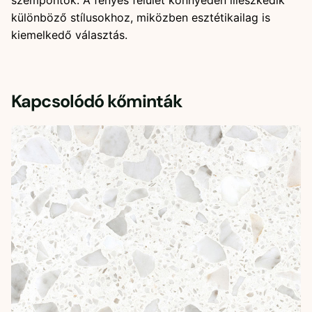
szempontok. A fényes felület könnyedén illeszkedik
különböző stílusokhoz, miközben esztétikailag is
kiemelkedő választás.
Kapcsolódó kőminták