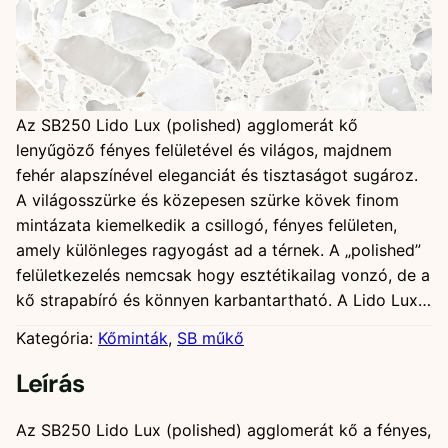
SB250 Lido Lux
Az SB250 Lido Lux (polished) agglomerát kő
lenyűgöző fényes felületével és világos, majdnem
fehér alapszínével eleganciát és tisztaságot sugároz.
A világosszürke és közepesen szürke kövek finom
mintázata kiemelkedik a csillogó, fényes felületen,
amely különleges ragyogást ad a térnek. A „polished”
felületkezelés nemcsak hogy esztétikailag vonzó, de a
kő strapabíró és könnyen karbantartható. A Lido Lux…
Kategória:
Kőminták
, 
SB műkő
Leírás
Az SB250 Lido Lux (polished) agglomerát kő a fényes,