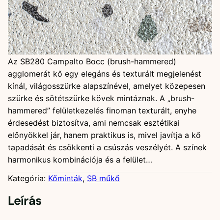
SB280 Campalto Bocc
Az SB280 Campalto Bocc (brush-hammered)
agglomerát kő egy elegáns és texturált megjelenést
kínál, világosszürke alapszínével, amelyet közepesen
szürke és sötétszürke kövek mintáznak. A „brush-
hammered” felületkezelés finoman texturált, enyhe
érdesedést biztosítva, ami nemcsak esztétikai
előnyökkel jár, hanem praktikus is, mivel javítja a kő
tapadását és csökkenti a csúszás veszélyét. A színek
harmonikus kombinációja és a felület…
Kategória:
Kőminták
, 
SB műkő
Leírás