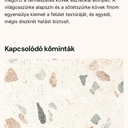
megőrzi a természetes kövek esztétikai előnyeit. A
világosszürke alapszín és a sötétszürke kövek finom
egyensúlya kiemeli a felület textúráját, és egyedi,
mégis diszkrét hatást biztosít.
Kapcsolódó kőminták