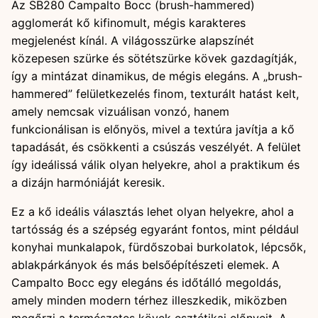
Az SB280 Campalto Bocc (brush-hammered)
agglomerát kő kifinomult, mégis karakteres
megjelenést kínál. A világosszürke alapszínét
közepesen szürke és sötétszürke kövek gazdagítják,
így a mintázat dinamikus, de mégis elegáns. A „brush-
hammered” felületkezelés finom, texturált hatást kelt,
amely nemcsak vizuálisan vonzó, hanem
funkcionálisan is előnyös, mivel a textúra javítja a kő
tapadását, és csökkenti a csúszás veszélyét. A felület
így ideálissá válik olyan helyekre, ahol a praktikum és
a dizájn harmóniáját keresik.
Ez a kő ideális választás lehet olyan helyekre, ahol a
tartósság és a szépség egyaránt fontos, mint például
konyhai munkalapok, fürdőszobai burkolatok, lépcsők,
ablakpárkányok és más belsőépítészeti elemek. A
Campalto Bocc egy elegáns és időtálló megoldás,
amely minden modern térhez illeszkedik, miközben