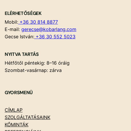
ELÉRHETŐSÉGEK
Mobil:
+36 30 814 8877
E-mail:
gerecse@kobarlang.com
Gecse István:
+36 30 552 5023
NYITVA TARTÁS
Hétfőtől péntekig: 8–16 óráig
Szombat-vasárnap: zárva
GYORSMENÜ
CÍMLAP
SZOLGÁLTATÁSAINK
KŐMINTÁK