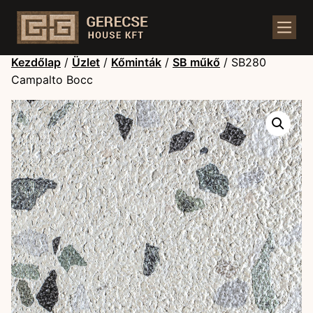
Kezdőlap
/
Üzlet
/
Kőminták
/
SB műkő
/ SB280
Campalto Bocc