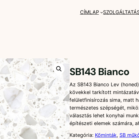
CÍMLAP
SZOLGÁLTATÁ
SB143 Bianco
Az SB143 Bianco Lev (honed) 
kövekkel tarkított mintázatáv
felületfinisírozás sima, mat
természetes szépségét, miköz
választás lehet konyhai munk
építészeti elemek számára, ah
Kategória:
Kőminták
, 
SB műk