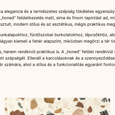
 elegancia és a természetes szépség tökéletes egyensúlyát 
honed” felületkezelés matt, sima és finom tapintást ad, m
etisztult, modern stílus és az esztétikus, mégis praktikus m
 munkalapokhoz, fürdőszobai burkolatokhoz, lépcsőkhöz, a
ágyan kiemeli a fehér alapszínt, miközben megőrzi a tér tis
hanem rendkívül praktikus is. A „honed” felület rendkívül s
ti szépségét. Ellenáll a karcolásoknak és a szennyeződése
 számára, ahol a stílus és a funkcionalitás egyaránt fonto