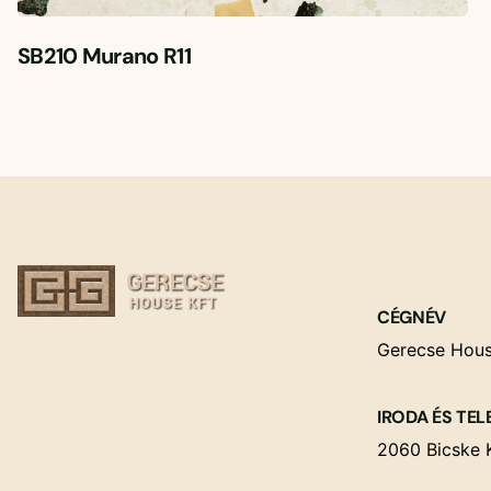
SB210 Murano R11
CÉGNÉV
Gerecse Hous
IRODA ÉS TEL
2060 Bicske K