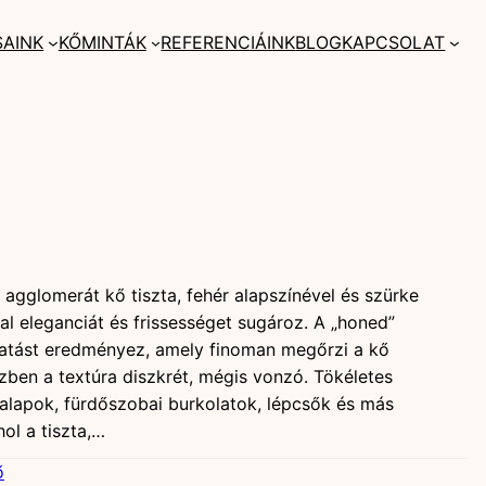
SAINK
KŐMINTÁK
REFERENCIÁINK
BLOG
KAPCSOLAT
agglomerát kő tiszta, fehér alapszínével és szürke
al eleganciát és frissességet sugároz. A „honed”
t hatást eredményez, amely finoman megőrzi a kő
ben a textúra diszkrét, mégis vonzó. Tökéletes
alapok, fürdőszobai burkolatok, lépcsők és más
ol a tiszta,…
ő