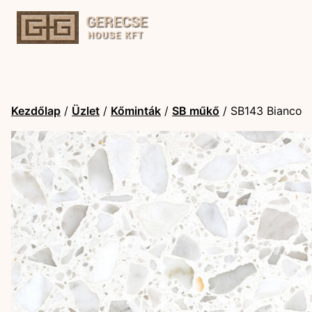
Kezdőlap
/
Üzlet
/
Kőminták
/
SB műkő
/ SB143 Bianco