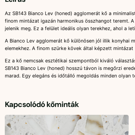
Az SB143 Bianco Lev (honed) agglomerát kő a minimalista
finom mintázat igazán harmonikus összhangot teremt. A „
jelenik meg. Ez a felület ideális olyan terekhez, ahol a l
A Bianco Lev agglomerát kő különösen jól illik konyhai
elemekhez. A finom szürke kövek által képzett mintázat l
Ez a kő nemcsak esztétikai szempontból kiváló választás, 
SB143 Bianco Lev (honed) hosszú távon is megőrzi erede
marad. Egy elegáns és időtálló megoldás minden olyan tér
Kapcsolódó kőminták