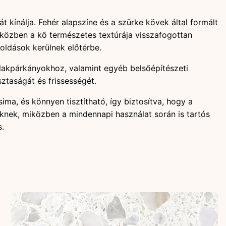
kínálja. Fehér alapszíne és a szürke kövek által formált
iközben a kő természetes textúrája visszafogottan
egoldások kerülnek előtérbe.
blakpárkányokhoz, valamint egyéb belsőépítészeti
ztaságát és frissességét.
ima, és könnyen tisztítható, így biztosítva, hogy a
knek, miközben a mindennapi használat során is tartós
s.