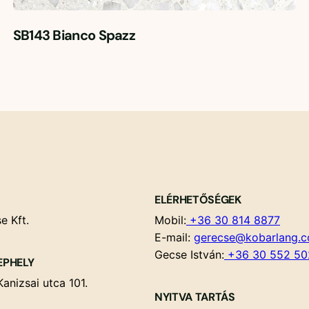
SB143 Bianco Spazz
ELÉRHETŐSÉGEK
e Kft.
Mobil:
+36 30 814 8877
E-mail:
gerecse@kobarlang.
Gecse István:
+36 30 552 50
EPHELY
anizsai utca 101.
NYITVA TARTÁS