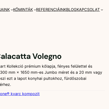
SAINK
KŐMINTÁK
REFERENCIÁINK
BLOG
KAPCSOLAT
alacatta Volegno
rt Kollekció prémium kőlapja, fényes felülettel és
 A 3300 mm × 1650 mm-es Jumbo méret és a 20 mm vagy
szi ezt a lapot konyhai pultokhoz, fürdőszobai
érhez.
tone® kvarc kompozit