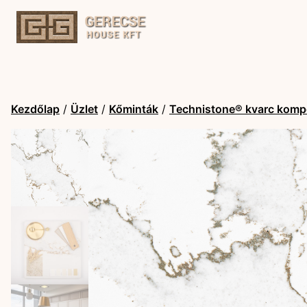
Kezdőlap
/
Üzlet
/
Kőminták
/
Technistone® kvarc komp