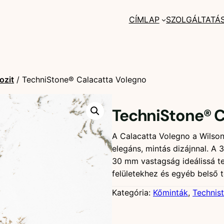
CÍMLAP
SZOLGÁLTATÁ
ozit
/ TechniStone® Calacatta Volegno
TechniStone® C
A Calacatta Volegno a Wilsona
elegáns, mintás dizájnnal.
30 mm vastagság ideálissá te
felületekhez és egyéb belső t
Kategória:
Kőminták
, 
Technis