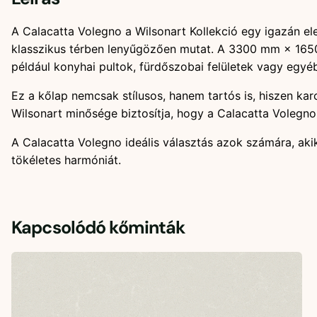
A Calacatta Volegno a Wilsonart Kollekció egy igazán el
klasszikus térben lenyűgözően mutat. A 3300 mm × 165
például konyhai pultok, fürdőszobai felületek vagy egy
Ez a kőlap nemcsak stílusos, hanem tartós is, hiszen karc
Wilsonart minősége biztosítja, hogy a Calacatta Volegno
A Calacatta Volegno ideális választás azok számára, aki
tökéletes harmóniát.
Kapcsolódó kőminták