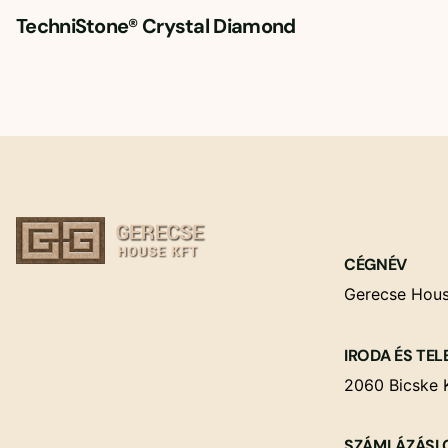
TechniStone® Crystal Diamond
CÉGNÉV
Gerecse Hous
IRODA ÉS TEL
2060 Bicske K
SZÁMLÁZÁSI 