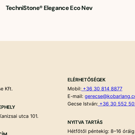
TechniStone® Elegance Eco Nev
ELÉRHETŐSÉGEK
e Kft.
Mobil:
+36 30 814 8877
E-mail:
gerecse@kobarlang.
Gecse István:
+36 30 552 50
EPHELY
anizsai utca 101.
NYITVA TARTÁS
Hétfőtől péntekig: 8–16 óráig
CÍM