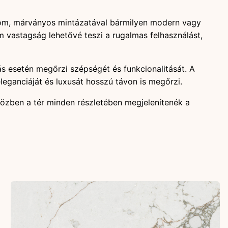
finom, márványos mintázatával bármilyen modern vagy
astagság lehetővé teszi a rugalmas felhasználást,
álás esetén megőrzi szépségét és funkcionalitását. A
leganciáját és luxusát hosszú távon is megőrzi.
iközben a tér minden részletében megjelenítenék a