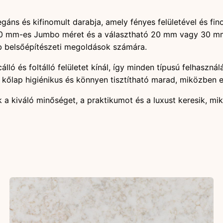
egáns és kifinomult darabja, amely fényes felületével és 
0 mm-es Jumbo méret és a választható 20 mm vagy 30 mm v
éb belsőépítészeti megoldások számára.
álló és foltálló felületet kínál, így minden típusú felhaszn
 kőlap higiénikus és könnyen tisztítható marad, miközben e
k a kiváló minőséget, a praktikumot és a luxust keresik, m