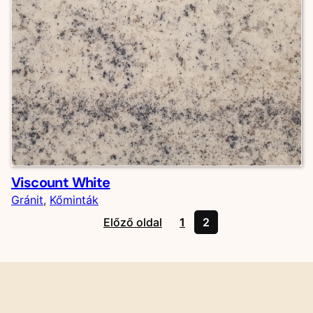
Viscount White
Gránit
, 
Kőminták
Előző oldal
1
2