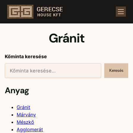
Kezdőlap
/
Üzlet
/
Kőminták
/
Gránit
/ 2. oldal
Gránit
Kőminta keresése
Keresés
Anyag
Gránit
Márvány
Mészkő
Agglomerát