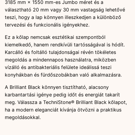
3185 mm × 1550 mm-es Jumbo méret és a
választható 20 mm vagy 30 mm vastagság lehetővé
teszi, hogy a lap könnyen illeszkedjen a különböző
tervezési és funkcionális igényekhez.
Ez a kőlap nemcsak esztétikai szempontból
kiemelkedő, hanem rendkívüli tartósságával is hódít.
Karcálló és foltálló tulajdonságai révén tökéletes
megoldás a mindennapos használatra, miközben
vízálló és antibakteriális felülete ideálissá teszi
konyhákban és fürdőszobákban való alkalmazásra.
A Brilliant Black könnyen tisztítható, alacsony
karbantartási igénye pedig időt és energiát takarít
meg. Válassza a TechniStone® Brilliant Black kőlapot,
ha a modern eleganciát kívánja ötvözni a praktikus
megoldásokkal.