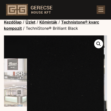
Kezdőlap
/
Üzlet
/
Kőminták
/
Technistone® kvarc
kompozit
/ TechniStone® Brilliant Black