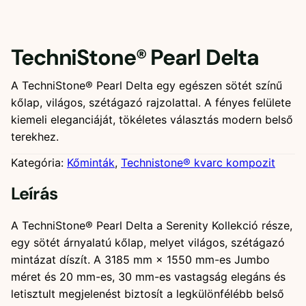
TechniStone® Pearl Delta
A TechniStone® Pearl Delta egy egészen sötét színű
kőlap, világos, szétágazó rajzolattal. A fényes felülete
kiemeli eleganciáját, tökéletes választás modern belső
terekhez.
Kategória:
Kőminták
, 
Technistone® kvarc kompozit
Leírás
A TechniStone® Pearl Delta a Serenity Kollekció része,
egy sötét árnyalatú kőlap, melyet világos, szétágazó
mintázat díszít. A 3185 mm × 1550 mm-es Jumbo
méret és 20 mm-es, 30 mm-es vastagság elegáns és
letisztult megjelenést biztosít a legkülönfélébb belső