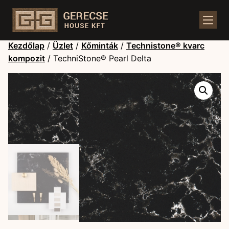
Kezdőlap
/
Üzlet
/
Kőminták
/
Technistone® kvarc
kompozit
/ TechniStone® Pearl Delta