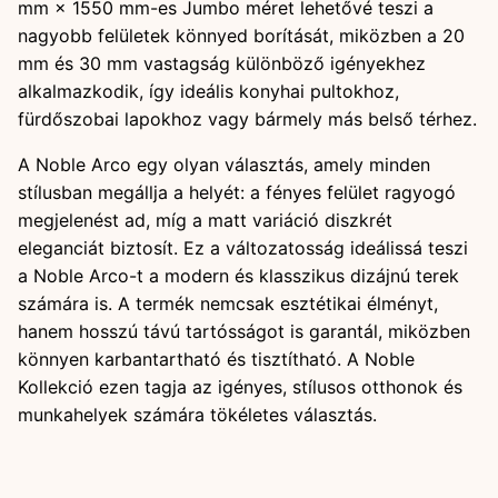
mm × 1550 mm-es Jumbo méret lehetővé teszi a
nagyobb felületek könnyed borítását, miközben a 20
mm és 30 mm vastagság különböző igényekhez
alkalmazkodik, így ideális konyhai pultokhoz,
fürdőszobai lapokhoz vagy bármely más belső térhez.
A Noble Arco egy olyan választás, amely minden
stílusban megállja a helyét: a fényes felület ragyogó
megjelenést ad, míg a matt variáció diszkrét
eleganciát biztosít. Ez a változatosság ideálissá teszi
a Noble Arco-t a modern és klasszikus dizájnú terek
számára is. A termék nemcsak esztétikai élményt,
hanem hosszú távú tartósságot is garantál, miközben
könnyen karbantartható és tisztítható. A Noble
Kollekció ezen tagja az igényes, stílusos otthonok és
munkahelyek számára tökéletes választás.