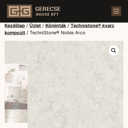
Kezdőlap
/
Üzlet
/
Kőminták
/
Technistone® kvarc
kompozit
/ TechniStone® Noble Arco