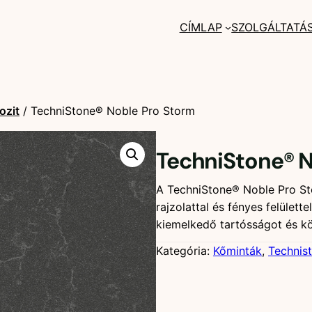
CÍMLAP
SZOLGÁLTATÁ
ozit
/ TechniStone® Noble Pro Storm
TechniStone® N
A TechniStone® Noble Pro St
rajzolattal és fényes felülett
kiemelkedő tartósságot és kö
Kategória:
Kőminták
, 
Technis