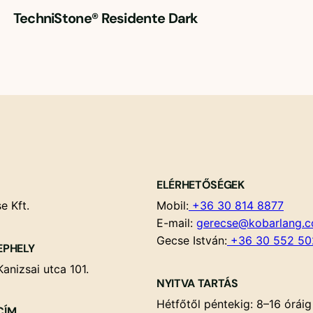
TechniStone® Residente Dark
ELÉRHETŐSÉGEK
e Kft.
Mobil:
+36 30 814 8877
E-mail:
gerecse@kobarlang.
Gecse István:
+36 30 552 50
EPHELY
anizsai utca 101.
NYITVA TARTÁS
Hétfőtől péntekig: 8–16 óráig
CÍM