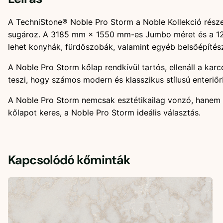
A TechniStone® Noble Pro Storm a Noble Kollekció részek
sugároz. A 3185 mm × 1550 mm-es Jumbo méret és a 12 mm
lehet konyhák, fürdőszobák, valamint egyéb belsőépítész
A Noble Pro Storm kőlap rendkívül tartós, ellenáll a ka
teszi, hogy számos modern és klasszikus stílusú enteriőr
A Noble Pro Storm nemcsak esztétikailag vonzó, hanem p
kőlapot keres, a Noble Pro Storm ideális választás.
Kapcsolódó kőminták