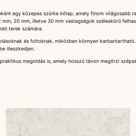
ént egy közepes szürke kőlap, amely finom világosabb rajzo
, 20 mm, illetve 30 mm vastagságok széleskörű felhasznál
eti terek számára.
rcolásoknak és foltoknak, miközben könnyen karbantartható.
be illeszkedjen.
raktikus megoldás is, amely hosszú távon megőrzi szépség