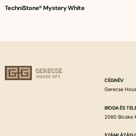
TechniStone® Mystery White
CÉGNÉV
Gerecse Hous
IRODA ÉS TEL
2060 Bicske K
SZÁMLÁZÁSI 