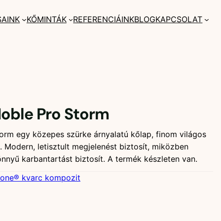
SAINK
KŐMINTÁK
REFERENCIÁINK
BLOG
KAPCSOLAT
oble Pro Storm
orm egy közepes szürke árnyalatú kőlap, finom világos
el. Modern, letisztult megjelenést biztosít, miközben
nnyű karbantartást biztosít. A termék készleten van.
tone® kvarc kompozit