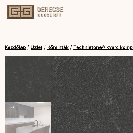
Kezdőlap
/
Üzlet
/
Kőminták
/
Technistone® kvarc komp